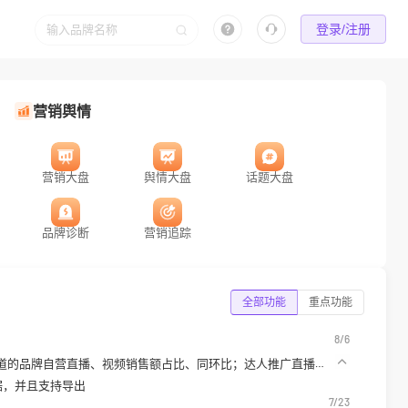
登录/注册
营销舆情
营销大盘
舆情大盘
话题大盘
品牌诊断
营销追踪
全部功能
重点功能
8/6
道的
品牌自营直播、视频销售额占比、同环比；达人推广直播、
据，并且支持导出
7/23