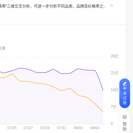
价格带”三维交叉分析，可进一步分析不同品类、品牌及价格带之间
7/16
p100商品列表，可将所有竞对在周期内的商品作为一个整体列表
7/9
，用户可根据需要按日或按月自定义查看周期内榜单
7/2
渠道、带货方式）可以查看自营店铺聚合图表，
看聚合的自营店铺品类数据，并支持实现单店查询。
申
请
试
用
帮
助